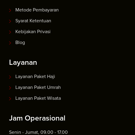
Metode Pembayaran
Syarat Ketentuan
Kebijakan Privasi
Blog
Layanan
Layanan Paket Haji
Layanan Paket Umrah
Layanan Paket Wisata
Jam Operasional
Senin - Jumat, 09.00 - 17.00