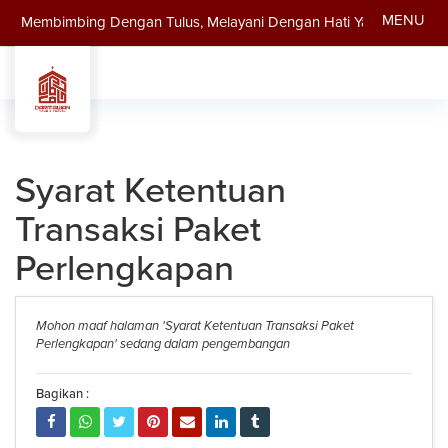
MENU
Membimbing Dengan Tulus, Melayani Dengan Hati Yang Ikhlas
Syarat Ketentuan
Transaksi Paket
Perlengkapan
Mohon maaf halaman 'Syarat Ketentuan Transaksi Paket
Perlengkapan' sedang dalam pengembangan
Bagikan :