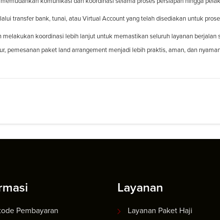
 memudahkan komunikasi dan koordinasi selama proses persiapan hingga pela
lui transfer bank, tunai, atau Virtual Account yang telah disediakan untuk pro
 melakukan koordinasi lebih lanjut untuk memastikan seluruh layanan berjalan 
ktur, pemesanan paket land arrangement menjadi lebih praktis, aman, dan nyama
rmasi
Layanan
tode Pembayaran
Layanan Paket Haji